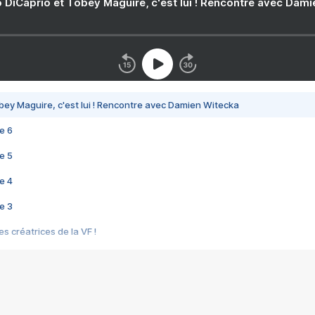
 DiCaprio et Tobey Maguire, c'est lui ! Rencontre avec Dam
bey Maguire, c'est lui ! Rencontre avec Damien Witecka
e 6
e 5
e 4
e 3
s créatrices de la VF !
e 2
e 1
e Mektoub My Love arrive enfin ! Rencontre avec Shaïn Boumedine et Sal